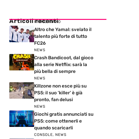
Articoli recenti
PRIMO PIANO
Altro che Yamal: svelato il
talento più forte di tutto
FC26
NEWS
Crash Bandicoot, dal gioco
alla serie Netflix: sarà la
più bella di sempre
NEWS
Killzone non esce più su
PS5: il suo ‘killer’ è già
pronto, fan delusi
NEWS
Giochi gratis annunciati su
PS5: come ottenerli e
quando scaricarli
CONSOLE
,
NEWS