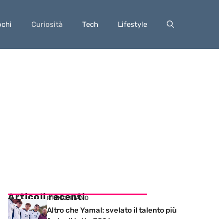
ochi
Curiosità
Tech
Lifestyle
Articoli recenti
PRIMO PIANO
Altro che Yamal: svelato il talento più