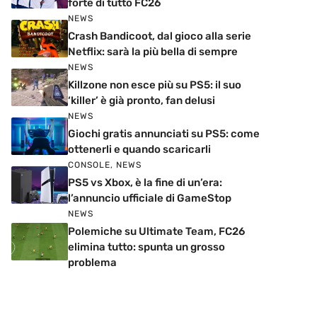
forte di tutto FC26
NEWS
Crash Bandicoot, dal gioco alla serie
Netflix: sarà la più bella di sempre
NEWS
Killzone non esce più su PS5: il suo
‘killer’ è già pronto, fan delusi
NEWS
Giochi gratis annunciati su PS5: come
ottenerli e quando scaricarli
CONSOLE
,
NEWS
PS5 vs Xbox, è la fine di un’era:
l’annuncio ufficiale di GameStop
NEWS
Polemiche su Ultimate Team, FC26
elimina tutto: spunta un grosso
problema