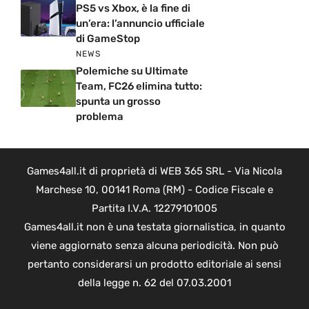
PS5 vs Xbox, è la fine di
un’era: l’annuncio ufficiale
di GameStop
NEWS
Polemiche su Ultimate
Team, FC26 elimina tutto:
spunta un grosso
problema
Games4all.it di proprietà di WEB 365 SRL - Via Nicola
Marchese 10, 00141 Roma (RM) - Codice Fiscale e
Partita I.V.A. 12279101005
Games4all.it non è una testata giornalistica, in quanto
viene aggiornato senza alcuna periodicità. Non può
pertanto considerarsi un prodotto editoriale ai sensi
della legge n. 62 del 07.03.2001