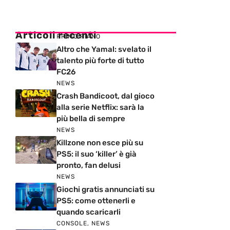
Articoli recenti
PRIMO PIANO
Altro che Yamal: svelato il
talento più forte di tutto
FC26
NEWS
Crash Bandicoot, dal gioco
alla serie Netflix: sarà la
più bella di sempre
NEWS
Killzone non esce più su
PS5: il suo ‘killer’ è già
pronto, fan delusi
NEWS
Giochi gratis annunciati su
PS5: come ottenerli e
quando scaricarli
CONSOLE
,
NEWS