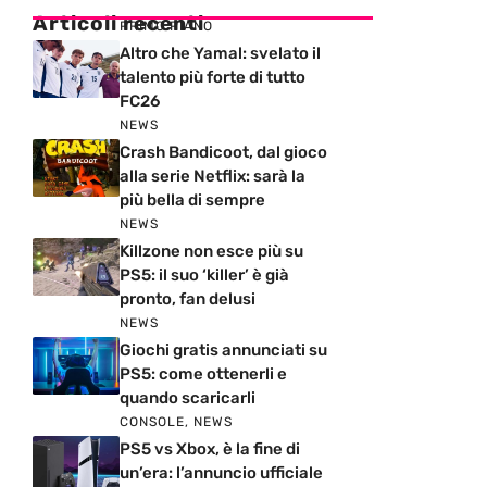
Articoli recenti
PRIMO PIANO
Altro che Yamal: svelato il
talento più forte di tutto
FC26
NEWS
Crash Bandicoot, dal gioco
alla serie Netflix: sarà la
più bella di sempre
NEWS
Killzone non esce più su
PS5: il suo ‘killer’ è già
pronto, fan delusi
NEWS
Giochi gratis annunciati su
PS5: come ottenerli e
quando scaricarli
CONSOLE
,
NEWS
PS5 vs Xbox, è la fine di
un’era: l’annuncio ufficiale