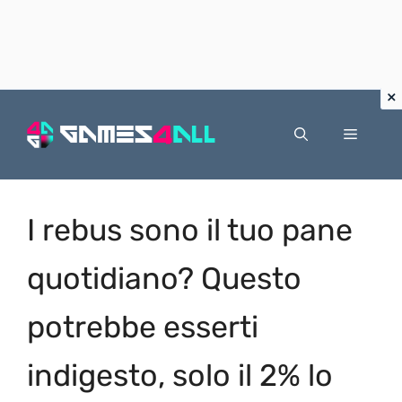
Vai
al
Menu
contenuto
I rebus sono il tuo pane
quotidiano? Questo
potrebbe esserti
indigesto, solo il 2% lo