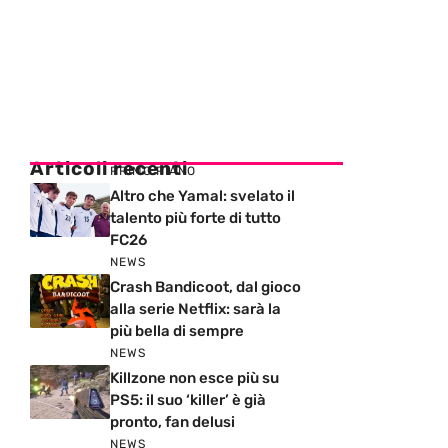
Articoli recenti
PRIMO PIANO
Altro che Yamal: svelato il
talento più forte di tutto
FC26
NEWS
Crash Bandicoot, dal gioco
alla serie Netflix: sarà la
più bella di sempre
NEWS
Killzone non esce più su
PS5: il suo ‘killer’ è già
pronto, fan delusi
NEWS