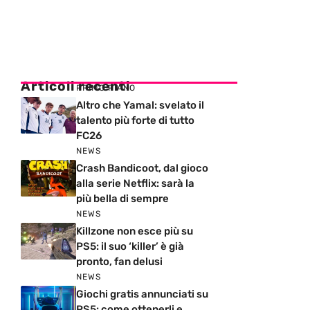
Articoli recenti
PRIMO PIANO
Altro che Yamal: svelato il
talento più forte di tutto
FC26
NEWS
Crash Bandicoot, dal gioco
alla serie Netflix: sarà la
più bella di sempre
NEWS
Killzone non esce più su
PS5: il suo ‘killer’ è già
pronto, fan delusi
NEWS
Giochi gratis annunciati su
PS5: come ottenerli e