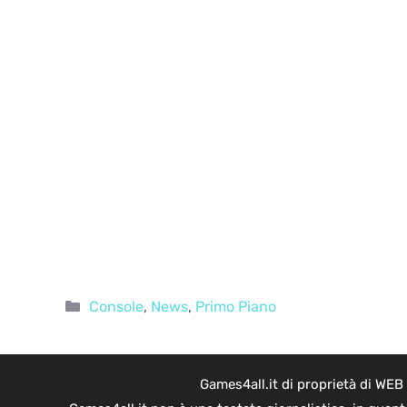
Categorie
Console
,
News
,
Primo Piano
Games4all.it di proprietà di WEB