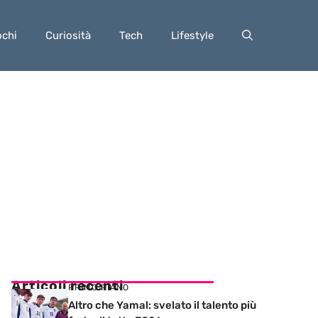
ochi
Curiosità
Tech
Lifestyle
Articoli recenti
PRIMO PIANO
Altro che Yamal: svelato il talento più