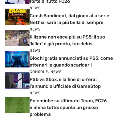
forte di tutto FC26
NEWS
Crash Bandicoot, dal gioco alla serie
Netflix: sarà la più bella di sempre
NEWS
Killzone non esce più su PS5: il suo
‘killer’ è già pronto, fan delusi
NEWS
Giochi gratis annunciati su PS5: come
ottenerli e quando scaricarli
CONSOLE
,
NEWS
PS5 vs Xbox, è la fine di un’era:
l’annuncio ufficiale di GameStop
NEWS
Polemiche su Ultimate Team, FC26
elimina tutto: spunta un grosso
problema