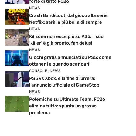
forte di tutto FC26
NEWS
Crash Bandicoot, dal gioco alla serie
Netflix: sarà la più bella di sempre
NEWS
Killzone non esce più su PS5: il suo
‘killer’ è già pronto, fan delusi
NEWS
Giochi gratis annunciati su PS5: come
ottenerli e quando scaricarli
CONSOLE
,
NEWS
PS5 vs Xbox, è la fine di un’era:
l’annuncio ufficiale di GameStop
NEWS
Polemiche su Ultimate Team, FC26
elimina tutto: spunta un grosso
problema