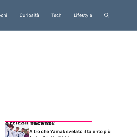
ochi
Curiosità
Tech
Lifestyle
Articoli recenti
PRIMO PIANO
Altro che Yamal: svelato il talento più