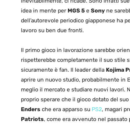
inevitabilmente, ci ricade. Sono infatti s
idea in mente per
MGS 5
e
Sony
ne sarebb
dell’autorevole periodico giapponese ha p
lavoro su ben due fronti.
Il primo gioco in lavorazione sarebbe orie
rispetterebbe completamente il suo stile s
sicuramente è fan. Il leader della
Kojima P
aprire un nuovo studio, probabilmente in 
meglio il mercato e studiare nuovi lavori. 
proprio sperare che il gioco dotato del suo “
Enders
che era apparso su
PS2
, magari p
Patriots
, come era avvenuto nel passato