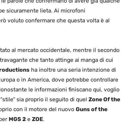
ue le parole che confermano di avere già qualche
e sicuramente lieta. Ai microfoni
erò voluto confermare che questa volta è al
ntato al mercato occidentale, mentre il secondo
travagante che tanto attinge ai manga di cui
roductions
ha inoltre una seria intenzione di
Europa o in America, dove potrebbe controllare
Nonostante le informazioni finiscano qui, voglio
stile” sia proprio il seguito di quel
Zone Of the
roprio con il motore del nuovo
Guns of the
 per
MGS 2
e
ZOE
.