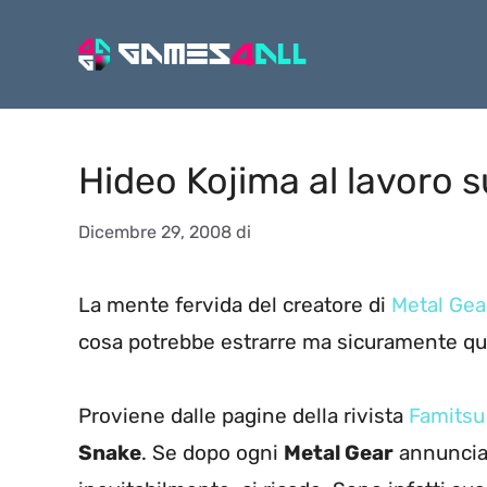
Vai
al
contenuto
Hideo Kojima al lavoro s
Dicembre 29, 2008
di
La mente fervida del creatore di
Metal Gea
cosa potrebbe estrarre ma sicuramente qualsi
Proviene dalle pagine della rivista
Famitsu
Snake
. Se dopo ogni
Metal Gear
annuncia 