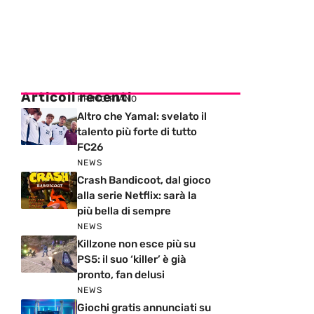
Articoli recenti
PRIMO PIANO
Altro che Yamal: svelato il
talento più forte di tutto
FC26
NEWS
Crash Bandicoot, dal gioco
alla serie Netflix: sarà la
più bella di sempre
NEWS
Killzone non esce più su
PS5: il suo ‘killer’ è già
pronto, fan delusi
NEWS
Giochi gratis annunciati su