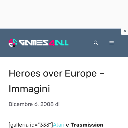
Vai
al
Menu
contenuto
Heroes over Europe –
Immagini
Dicembre 6, 2008
di
[galleria id=”333″]
Atari
e
Trasmission