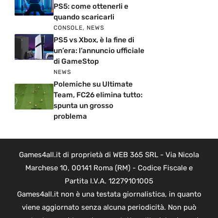
PS5: come ottenerli e
quando scaricarli
CONSOLE
,
NEWS
PS5 vs Xbox, è la fine di
un’era: l’annuncio ufficiale
di GameStop
NEWS
Polemiche su Ultimate
Team, FC26 elimina tutto:
spunta un grosso
problema
Games4all.it di proprietà di WEB 365 SRL - Via Nicola
Marchese 10, 00141 Roma (RM) - Codice Fiscale e
Partita I.V.A. 12279101005
Games4all.it non è una testata giornalistica, in quanto
viene aggiornato senza alcuna periodicità. Non può