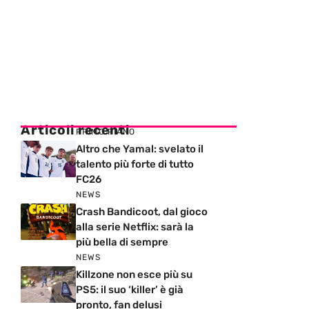
Articoli recenti
PRIMO PIANO
Altro che Yamal: svelato il
talento più forte di tutto
FC26
NEWS
Crash Bandicoot, dal gioco
alla serie Netflix: sarà la
più bella di sempre
NEWS
Killzone non esce più su
PS5: il suo ‘killer’ è già
pronto, fan delusi