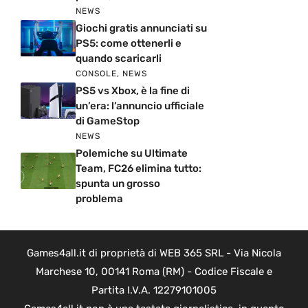
NEWS
Giochi gratis annunciati su
PS5: come ottenerli e
quando scaricarli
CONSOLE
,
NEWS
PS5 vs Xbox, è la fine di
un’era: l’annuncio ufficiale
di GameStop
NEWS
Polemiche su Ultimate
Team, FC26 elimina tutto:
spunta un grosso
problema
Games4all.it di proprietà di WEB 365 SRL - Via Nicola
Marchese 10, 00141 Roma (RM) - Codice Fiscale e
Partita I.V.A. 12279101005