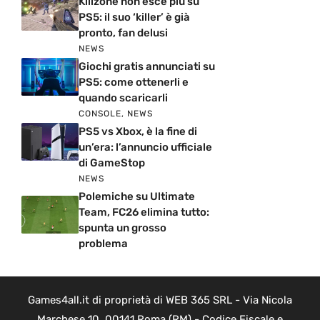
Killzone non esce più su
PS5: il suo ‘killer’ è già
pronto, fan delusi
NEWS
Giochi gratis annunciati su
PS5: come ottenerli e
quando scaricarli
CONSOLE
,
NEWS
PS5 vs Xbox, è la fine di
un’era: l’annuncio ufficiale
di GameStop
NEWS
Polemiche su Ultimate
Team, FC26 elimina tutto:
spunta un grosso
problema
Games4all.it di proprietà di WEB 365 SRL - Via Nicola
Marchese 10, 00141 Roma (RM) - Codice Fiscale e