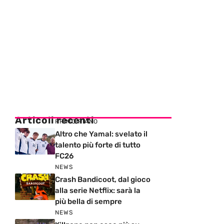
Articoli recenti
PRIMO PIANO
Altro che Yamal: svelato il
talento più forte di tutto
FC26
NEWS
Crash Bandicoot, dal gioco
alla serie Netflix: sarà la
più bella di sempre
NEWS