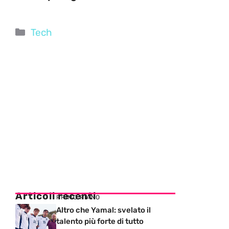
Categorie
Tech
Articoli recenti
PRIMO PIANO
Altro che Yamal: svelato il
talento più forte di tutto