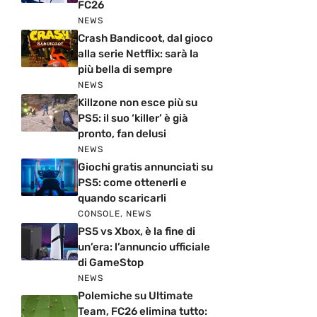
FC26
NEWS
Crash Bandicoot, dal gioco
alla serie Netflix: sarà la
più bella di sempre
NEWS
Killzone non esce più su
PS5: il suo ‘killer’ è già
pronto, fan delusi
NEWS
Giochi gratis annunciati su
PS5: come ottenerli e
quando scaricarli
CONSOLE
,
NEWS
PS5 vs Xbox, è la fine di
un’era: l’annuncio ufficiale
di GameStop
NEWS
Polemiche su Ultimate
Team, FC26 elimina tutto: