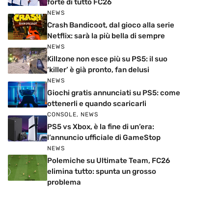
forte di tutto FC26
NEWS
Crash Bandicoot, dal gioco alla serie
Netflix: sarà la più bella di sempre
NEWS
Killzone non esce più su PS5: il suo
‘killer’ è già pronto, fan delusi
NEWS
Giochi gratis annunciati su PS5: come
ottenerli e quando scaricarli
CONSOLE
,
NEWS
PS5 vs Xbox, è la fine di un’era:
l’annuncio ufficiale di GameStop
NEWS
Polemiche su Ultimate Team, FC26
elimina tutto: spunta un grosso
problema