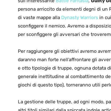
sull’interessante
Battle Fantasia
,
Guilty G
persona arriccito da elementi degni di un 
di vaste mappe alla
Dynasty Warriors
in cu
sconfiggere il nemico. Avremo a disposizio
per sconfiggere gli avversari che troveremo 
Per raggiungere gli obiettivi avremo avrem
daranno man forte nell’affrontare gli avvers
e otto tipologie di truppe, ognuna dotata d
generale inettitudine al combattimento dei
giochi di questo tipo), torneranno utili per
La gestione delle truppe, ad ogni modo, pa
altri titoli similari dalla spiccata indole a