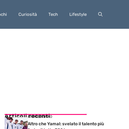
ochi
Curiosità
Tech
Lifestyle
Articoli recenti
PRIMO PIANO
Altro che Yamal: svelato il talento più