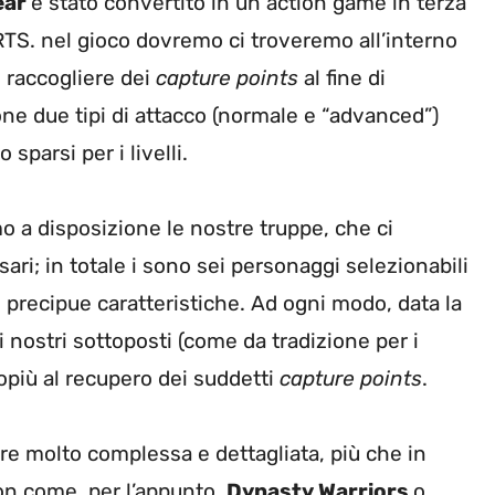
ear
è stato convertito in un action game in terza
RTS. nel gioco dovremo ci troveremo all’interno
i raccogliere dei
capture points
al fine di
ne due tipi di attacco (normale e “advanced”)
sparsi per i livelli.
o a disposizione le nostre truppe, che ci
ari; in totale i sono sei personaggi selezionabili
i precipue caratteristiche. Ad ogni modo, data la
 nostri sottoposti (come da tradizione per i
lopiù al recupero dei suddetti
capture points
.
re molto complessa e dettagliata, più che in
ction come, per l’appunto,
Dynasty Warriors
o