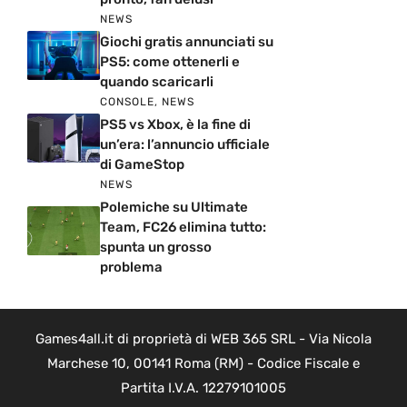
NEWS
Giochi gratis annunciati su
PS5: come ottenerli e
quando scaricarli
CONSOLE
,
NEWS
PS5 vs Xbox, è la fine di
un’era: l’annuncio ufficiale
di GameStop
NEWS
Polemiche su Ultimate
Team, FC26 elimina tutto:
spunta un grosso
problema
Games4all.it di proprietà di WEB 365 SRL - Via Nicola
Marchese 10, 00141 Roma (RM) - Codice Fiscale e
Partita I.V.A. 12279101005