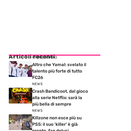
Articoli recenti
PRIMO PIANO
Altro che Yamal: svelato il
talento più forte di tutto
FC26
NEWS
Crash Bandicoot, dal gioco
alla serie Netflix: sarà la
più bella di sempre
NEWS
Killzone non esce più su
PS5: il suo ‘killer’ è già
pronto, fan delusi