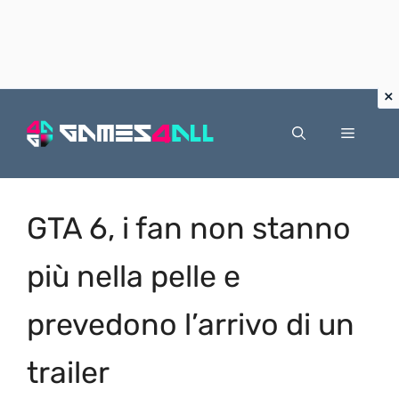
Vai
al
Menu
contenuto
GTA 6, i fan non stanno
più nella pelle e
prevedono l’arrivo di un
trailer