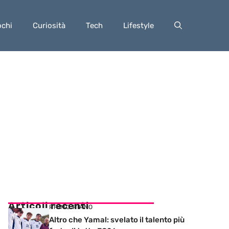
ochi
Curiosità
Tech
Lifestyle
Articoli recenti
PRIMO PIANO
Altro che Yamal: svelato il talento più