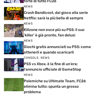
forte di tutto FC26
NEWS
Crash Bandicoot, dal gioco alla serie
Netflix: sarà la più bella di sempre
NEWS
Killzone non esce più su PS5: il suo
‘killer’ è già pronto, fan delusi
NEWS
Giochi gratis annunciati su PS5: come
ottenerli e quando scaricarli
CONSOLE
,
NEWS
PS5 vs Xbox, è la fine di un’era:
l’annuncio ufficiale di GameStop
NEWS
Polemiche su Ultimate Team, FC26
elimina tutto: spunta un grosso
problema