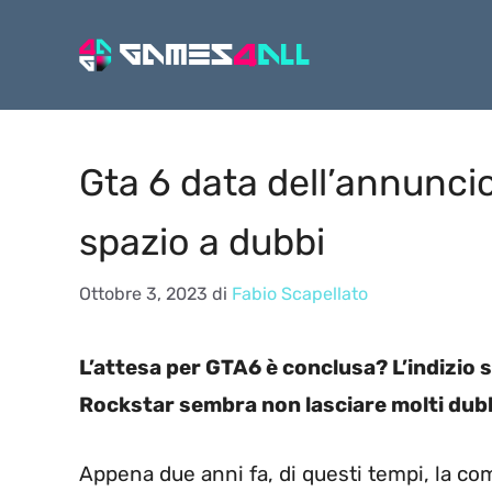
Vai
al
contenuto
Gta 6 data dell’annuncio
spazio a dubbi
Ottobre 3, 2023
di
Fabio Scapellato
L’attesa per GTA6 è conclusa? L’indizio su
Rockstar sembra non lasciare molti dubb
Appena due anni fa, di questi tempi, la c