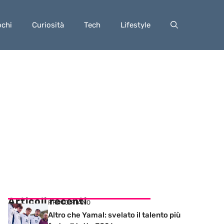
ochi
Curiosità
Tech
Lifestyle
Articoli recenti
PRIMO PIANO
Altro che Yamal: svelato il talento più