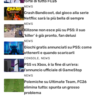
forte di tutto FC26
NEWS
Crash Bandicoot, dal gioco alla serie
Netflix: sarà la più bella di sempre
NEWS
Killzone non esce più su PS5: il suo
‘killer’ è già pronto, fan delusi
NEWS
Giochi gratis annunciati su PS5: come
ottenerli e quando scaricarli
CONSOLE
,
NEWS
PS5 vs Xbox, è la fine di un’era:
l’annuncio ufficiale di GameStop
NEWS
Polemiche su Ultimate Team, FC26
elimina tutto: spunta un grosso
problema