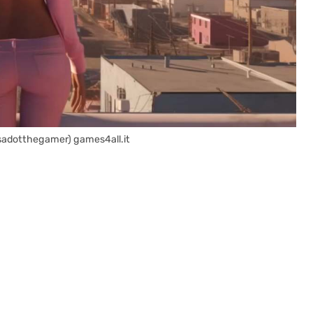
/sadotthegamer) games4all.it