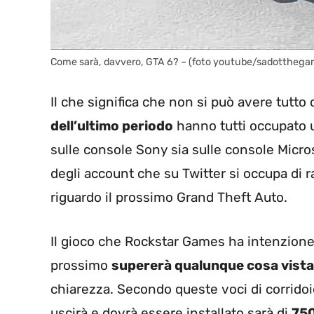
Come sarà, davvero, GTA 6? – (foto youtube/sadotthegam
Il che significa che non si può avere tutto c
dell’ultimo periodo
hanno tutti occupato u
sulle console Sony sia sulle console Micr
degli account che su Twitter si occupa di 
riguardo il prossimo Grand Theft Auto.
Il gioco che Rockstar Games ha intenzione
prossimo
supererà qualunque cosa vista
chiarezza. Secondo queste voci di corridoi
uscirà e dovrà essere installato sarà di
75