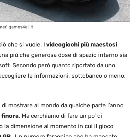
er) games4all.it
iò che si vuole. I
videogiochi più maestosi
na più che generosa dose di spazio interno sia
osoft. Secondo però quanto riportato da uno
raccogliere le informazioni, sottobanco o meno,
 di mostrare al mondo da qualche parte l’anno
 finora
. Ma cerchiamo di fare un po’ di
o la dimensione al momento in cui il gioco
0 GB.
Un numero faraonico che ha mandato