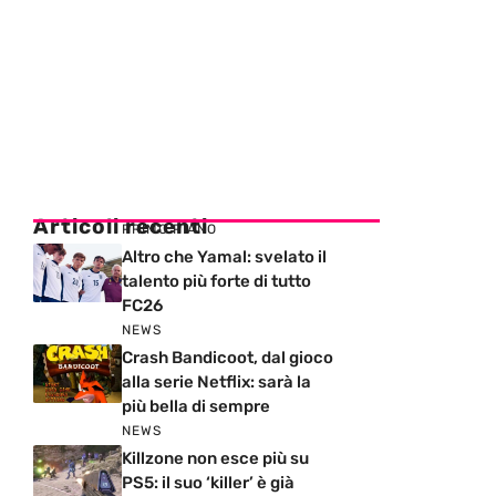
Articoli recenti
PRIMO PIANO
Altro che Yamal: svelato il
talento più forte di tutto
FC26
NEWS
Crash Bandicoot, dal gioco
alla serie Netflix: sarà la
più bella di sempre
NEWS
Killzone non esce più su
PS5: il suo ‘killer’ è già