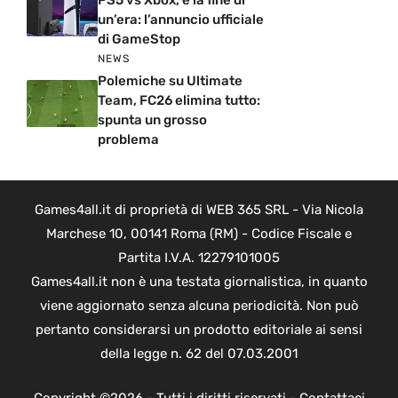
PS5 vs Xbox, è la fine di
un’era: l’annuncio ufficiale
di GameStop
NEWS
Polemiche su Ultimate
Team, FC26 elimina tutto:
spunta un grosso
problema
Games4all.it di proprietà di WEB 365 SRL - Via Nicola
Marchese 10, 00141 Roma (RM) - Codice Fiscale e
Partita I.V.A. 12279101005
Games4all.it non è una testata giornalistica, in quanto
viene aggiornato senza alcuna periodicità. Non può
pertanto considerarsi un prodotto editoriale ai sensi
della legge n. 62 del 07.03.2001
Copyright ©2026 - Tutti i diritti riservati -
Contattaci