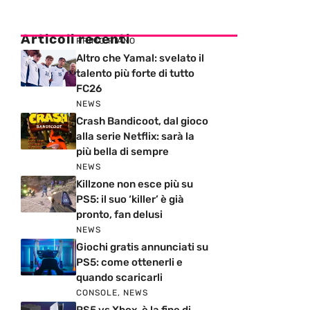
Articoli recenti
PRIMO PIANO
Altro che Yamal: svelato il
talento più forte di tutto
FC26
NEWS
Crash Bandicoot, dal gioco
alla serie Netflix: sarà la
più bella di sempre
NEWS
Killzone non esce più su
PS5: il suo ‘killer’ è già
pronto, fan delusi
NEWS
Giochi gratis annunciati su
PS5: come ottenerli e
quando scaricarli
CONSOLE
,
NEWS