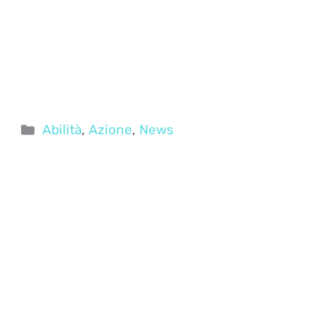
Categorie
Abilità
,
Azione
,
News