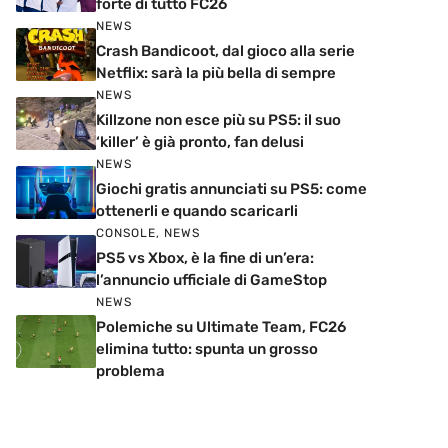
forte di tutto FC26
NEWS
Crash Bandicoot, dal gioco alla serie
Netflix: sarà la più bella di sempre
NEWS
Killzone non esce più su PS5: il suo
‘killer’ è già pronto, fan delusi
NEWS
Giochi gratis annunciati su PS5: come
ottenerli e quando scaricarli
CONSOLE
,
NEWS
PS5 vs Xbox, è la fine di un’era:
l’annuncio ufficiale di GameStop
NEWS
Polemiche su Ultimate Team, FC26
elimina tutto: spunta un grosso
problema