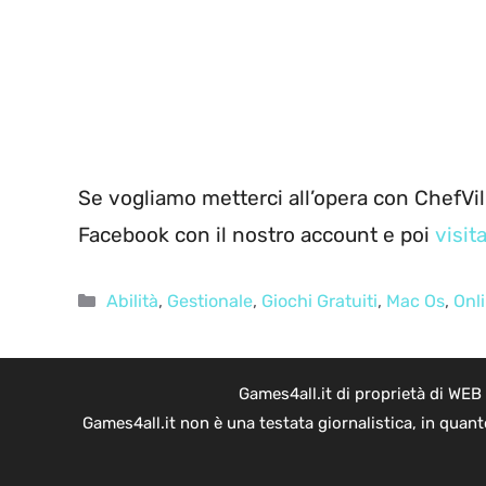
Se vogliamo metterci all’opera con ChefVil
Facebook con il nostro account e poi
visit
Categorie
Abilità
,
Gestionale
,
Giochi Gratuiti
,
Mac Os
,
Onl
Games4all.it di proprietà di WEB
Games4all.it non è una testata giornalistica, in quan