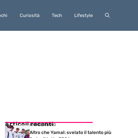
ochi
Curiosità
Tech
Lifestyle
Articoli recenti
PRIMO PIANO
Altro che Yamal: svelato il talento più