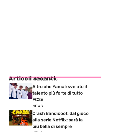
Articoli recenti
PRIMO PIANO
Altro che Yamal: svelato il
talento più forte di tutto
FC26
NEWS
Crash Bandicoot, dal gioco
alla serie Netflix: sarà la
più bella di sempre