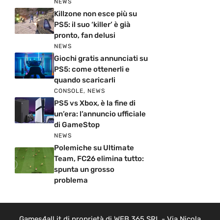
NEWS
Killzone non esce più su
PS5: il suo ‘killer’ è già
pronto, fan delusi
NEWS
Giochi gratis annunciati su
PS5: come ottenerli e
quando scaricarli
CONSOLE
,
NEWS
PS5 vs Xbox, è la fine di
un’era: l’annuncio ufficiale
di GameStop
NEWS
Polemiche su Ultimate
Team, FC26 elimina tutto:
spunta un grosso
problema
Games4all.it di proprietà di WEB 365 SRL - Via Nicola