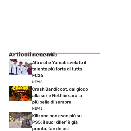
Articoli recenti
PRIMO PIANO
Altro che Yamal: svelato il
talento più forte di tutto
FC26
NEWS
Crash Bandicoot, dal gioco
alla serie Netflix: sarà la
più bella di sempre
NEWS
Killzone non esce più su
PS5: il suo ‘killer’ è già
pronto, fan delusi