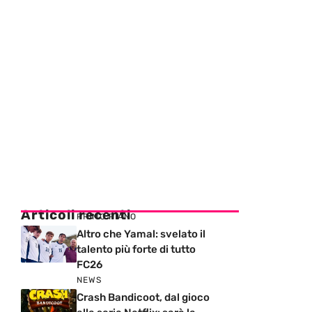
Articoli recenti
PRIMO PIANO
Altro che Yamal: svelato il
talento più forte di tutto
FC26
NEWS
Crash Bandicoot, dal gioco