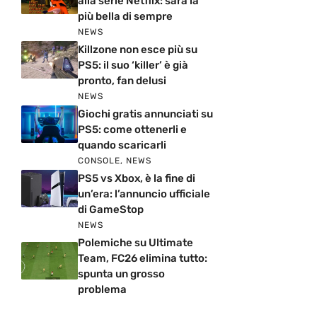
alla serie Netflix: sarà la
più bella di sempre
NEWS
Killzone non esce più su
PS5: il suo ‘killer’ è già
pronto, fan delusi
NEWS
Giochi gratis annunciati su
PS5: come ottenerli e
quando scaricarli
CONSOLE
,
NEWS
PS5 vs Xbox, è la fine di
un’era: l’annuncio ufficiale
di GameStop
NEWS
Polemiche su Ultimate
Team, FC26 elimina tutto:
spunta un grosso
problema