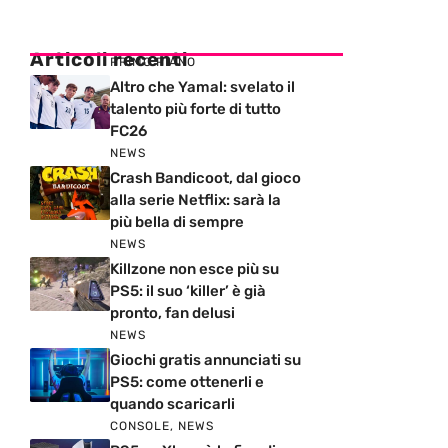
Articoli recenti
PRIMO PIANO
Altro che Yamal: svelato il
talento più forte di tutto
FC26
NEWS
Crash Bandicoot, dal gioco
alla serie Netflix: sarà la
più bella di sempre
NEWS
Killzone non esce più su
PS5: il suo ‘killer’ è già
pronto, fan delusi
NEWS
Giochi gratis annunciati su
PS5: come ottenerli e
quando scaricarli
CONSOLE
,
NEWS