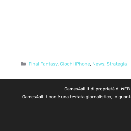
Categorie
Final Fantasy
,
Giochi iPhone
,
News
,
Strategia
Games4all.it di proprietà di WEB
Games4all.it non è una testata giornalistica, in quan