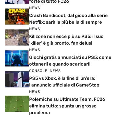
forte di tutto FC26
NEWS
Crash Bandicoot, dal gioco alla serie
Netflix: sarà la più bella di sempre
NEWS
Killzone non esce più su PS5: il suo
‘killer’ è già pronto, fan delusi
NEWS
Giochi gratis annunciati su PS5: come
ottenerli e quando scaricarli
CONSOLE
,
NEWS
PS5 vs Xbox, è la fine di un’era:
l’annuncio ufficiale di GameStop
NEWS
Polemiche su Ultimate Team, FC26
elimina tutto: spunta un grosso
problema