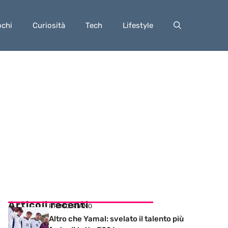
ochi
Curiosità
Tech
Lifestyle
Articoli recenti
PRIMO PIANO
Altro che Yamal: svelato il talento più