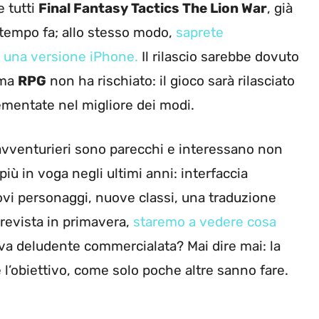
e tutti
Final Fantasy Tactics The Lion War
, già
tempo fa; allo stesso modo,
saprete
 una versione iPhone.
Il rilascio sarebbe dovuto
mma
RPG
non ha rischiato: il gioco sarà rilasciato
ementate nel migliore dei modi.
 avventurieri sono parecchi e interessano non
più in voga negli ultimi anni: interfaccia
nuovi personaggi, nuove classi, una traduzione
prevista in primavera,
staremo a vedere cosa
uova deludente commercialata? Mai dire mai: la
 l’obiettivo, come solo poche altre sanno fare.