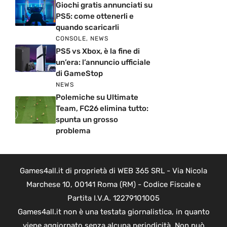
Giochi gratis annunciati su
PS5: come ottenerli e
quando scaricarli
CONSOLE
,
NEWS
PS5 vs Xbox, è la fine di
un’era: l’annuncio ufficiale
di GameStop
NEWS
Polemiche su Ultimate
Team, FC26 elimina tutto:
spunta un grosso
problema
Games4all.it di proprietà di WEB 365 SRL - Via Nicola
Marchese 10, 00141 Roma (RM) - Codice Fiscale e
Partita I.V.A. 12279101005
Games4all.it non è una testata giornalistica, in quanto
viene aggiornato senza alcuna periodicità. Non può