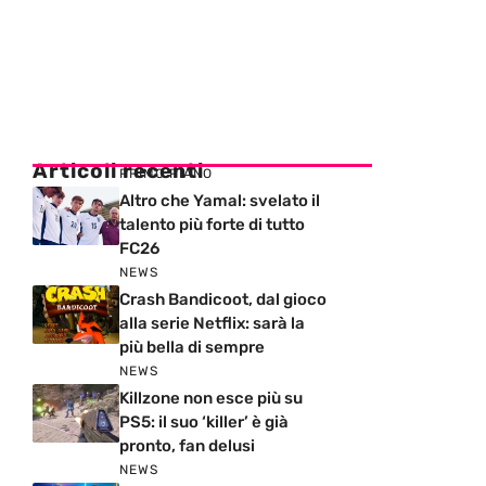
Articoli recenti
PRIMO PIANO
Altro che Yamal: svelato il
talento più forte di tutto
FC26
NEWS
Crash Bandicoot, dal gioco
alla serie Netflix: sarà la
più bella di sempre
NEWS
Killzone non esce più su
PS5: il suo ‘killer’ è già
pronto, fan delusi
NEWS