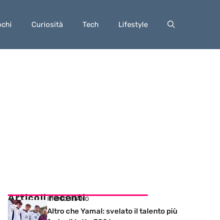
ochi
Curiosità
Tech
Lifestyle
Articoli recenti
PRIMO PIANO
Altro che Yamal: svelato il talento più