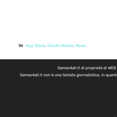
Categorie
App Store
,
Giochi Mobile
,
News
Games4all.it di proprietà di WEB
Games4all.it non è una testata giornalistica, in quan