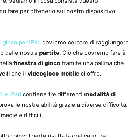
one. Vediamo in cosa consiste questo
o fare per ottenerlo sul nostro dispositivo
 gioco per iPad
dovremo cercare di raggiungere
to delle nostre
partite
. Ciò che dovremo fare è
 nella
finestra di gioco
tramite una pallina che
velli
che il
videogioco mobile
ci offre.
h e iPad
contiene tre differenti
modalità di
ova le nostre abilità grazie a diverse difficoltà.
medie e difficili.
lto coinvolgente risulta la grafica in tre