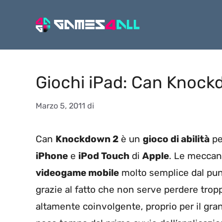
Vai
al
contenuto
Giochi iPad: Can Knockd
Marzo 5, 2011
di
Can
Knockdown 2
è un
gioco di abilità
p
iPhone
e
iPod Touch
di
Apple
. Le meccani
videogame mobile
molto semplice dal pun
grazie al fatto che non serve perdere tro
altamente coinvolgente, proprio per il gran