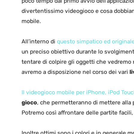
poco tempo dal primo avvio dell’applicazi
divertentissimo videogioco e cosa dobbiam
mobile.
All’interno di
questo simpatico ed originale
un preciso obiettivo durante lo svolgimen
tentare di colpire gli oggetti che vedremo
avremo a disposizione nel corso dei vari
li
Il videogioco mobile per iPhone, iPod Touc
gioco
, che permetteranno di mettere alla pr
Potremo così affrontare delle partite facili, 
Inoltre ottimi sono i colori e in generale mo