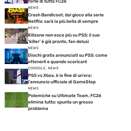
forte di tutto FC26
NEWS
Crash Bandicoot, dal gioco alla serie
Netflix: sarà la più bella di sempre
NEWS
Killzone non esce più su PS5: il suo
‘killer’ è già pronto, fan delusi
NEWS
Giochi gratis annunciati su PS5: come
ottenerli e quando scaricarli
CONSOLE
,
NEWS
PS5 vs Xbox, è la fine di un’era:
l’annuncio ufficiale di GameStop
NEWS
Polemiche su Ultimate Team, FC26
elimina tutto: spunta un grosso
problema