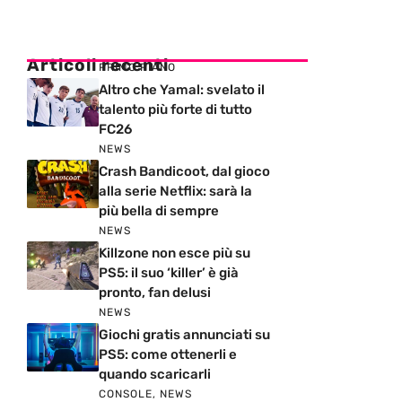
Articoli recenti
PRIMO PIANO
Altro che Yamal: svelato il
talento più forte di tutto
FC26
NEWS
Crash Bandicoot, dal gioco
alla serie Netflix: sarà la
più bella di sempre
NEWS
Killzone non esce più su
PS5: il suo ‘killer’ è già
pronto, fan delusi
NEWS
Giochi gratis annunciati su
PS5: come ottenerli e
quando scaricarli
CONSOLE
,
NEWS