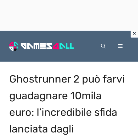
Vai
al
Menu
contenuto
Ghostrunner 2 può farvi
guadagnare 10mila
euro: l’incredibile sfida
lanciata dagli