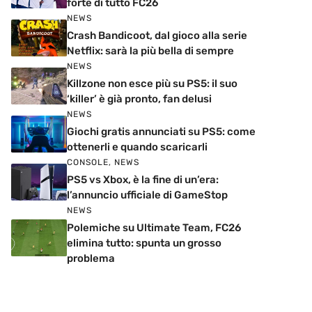
forte di tutto FC26
NEWS
Crash Bandicoot, dal gioco alla serie
Netflix: sarà la più bella di sempre
NEWS
Killzone non esce più su PS5: il suo
‘killer’ è già pronto, fan delusi
NEWS
Giochi gratis annunciati su PS5: come
ottenerli e quando scaricarli
CONSOLE
,
NEWS
PS5 vs Xbox, è la fine di un’era:
l’annuncio ufficiale di GameStop
NEWS
Polemiche su Ultimate Team, FC26
elimina tutto: spunta un grosso
problema