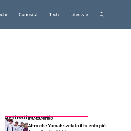
ochi
Curiosità
Tech
Lifestyle
Articoli recenti
PRIMO PIANO
Altro che Yamal: svelato il talento più