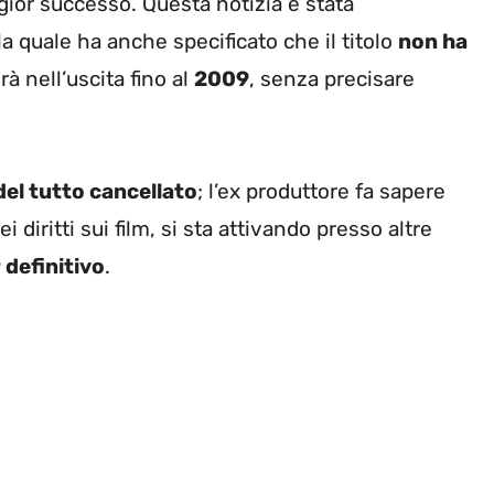
ggior successo.
Questa notizia è stata
 la quale ha anche specificato che il titolo
non ha
rà nell’uscita fino al
2009
, senza precisare
del tutto cancellato
; l’ex produttore fa sapere
i diritti sui film, si sta attivando presso altre
 definitivo
.