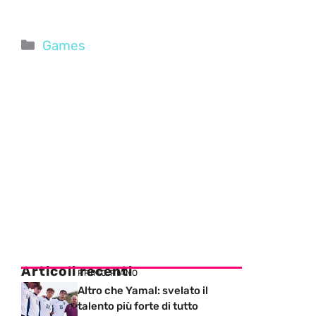
Categorie
Games
Articoli recenti
PRIMO PIANO
Altro che Yamal: svelato il
talento più forte di tutto