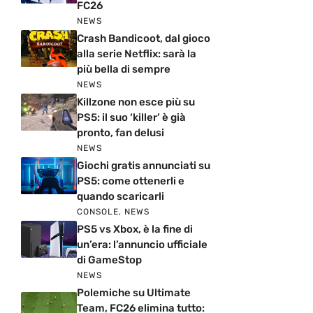
FC26
NEWS
Crash Bandicoot, dal gioco
alla serie Netflix: sarà la
più bella di sempre
NEWS
Killzone non esce più su
PS5: il suo ‘killer’ è già
pronto, fan delusi
NEWS
Giochi gratis annunciati su
PS5: come ottenerli e
quando scaricarli
CONSOLE
,
NEWS
PS5 vs Xbox, è la fine di
un’era: l’annuncio ufficiale
di GameStop
NEWS
Polemiche su Ultimate
Team, FC26 elimina tutto: