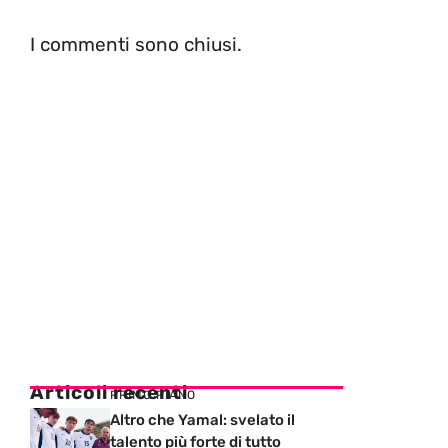
I commenti sono chiusi.
Articoli recenti
PRIMO PIANO
Altro che Yamal: svelato il
talento più forte di tutto