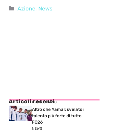
Categorie
Azione
,
News
Articoli recenti
PRIMO PIANO
Altro che Yamal: svelato il
talento più forte di tutto
FC26
NEWS