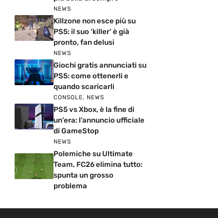
NEWS
Killzone non esce più su
PS5: il suo ‘killer’ è già
pronto, fan delusi
NEWS
Giochi gratis annunciati su
PS5: come ottenerli e
quando scaricarli
CONSOLE
,
NEWS
PS5 vs Xbox, è la fine di
un’era: l’annuncio ufficiale
di GameStop
NEWS
Polemiche su Ultimate
Team, FC26 elimina tutto:
spunta un grosso
problema