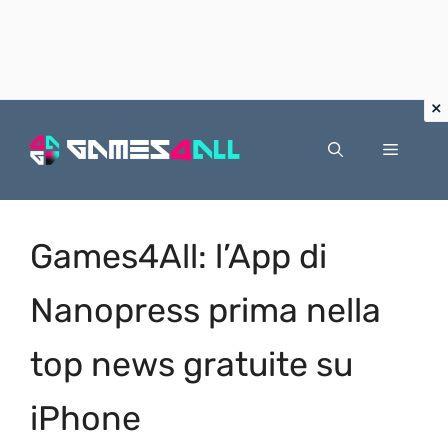
Vai
al
Menu
contenuto
Games4All: l’App di
Nanopress prima nella
top news gratuite su
iPhone