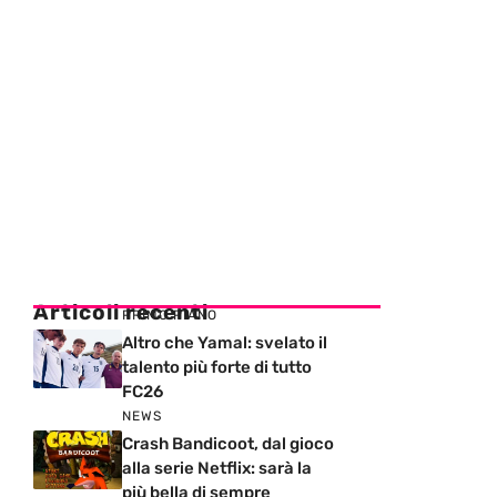
Articoli recenti
PRIMO PIANO
Altro che Yamal: svelato il
talento più forte di tutto
FC26
NEWS
Crash Bandicoot, dal gioco
alla serie Netflix: sarà la
più bella di sempre