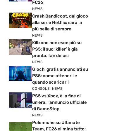
FC26
NEWS
Crash Bandicoot, dal gioco
alla serie Netflix: sarà la
più bella di sempre
NEWS
Killzone non esce più su
PS5: il suo ‘killer’ è già
pronto, fan delusi
NEWS
Giochi gratis annunciati su
PS5: come ottenerli e
quando scaricarli
CONSOLE
,
NEWS
PS5 vs Xbox, è la fine di
un’era: l’annuncio ufficiale
di GameStop
NEWS
Polemiche su Ultimate
Team, FC26 elimina tutto: