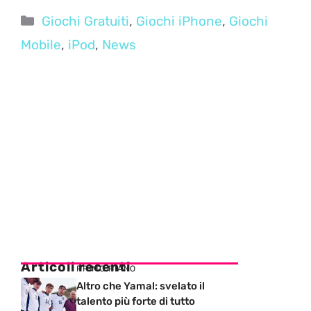
Categorie
Giochi Gratuiti
,
Giochi iPhone
,
Giochi
Mobile
,
iPod
,
News
Articoli recenti
PRIMO PIANO
Altro che Yamal: svelato il
talento più forte di tutto