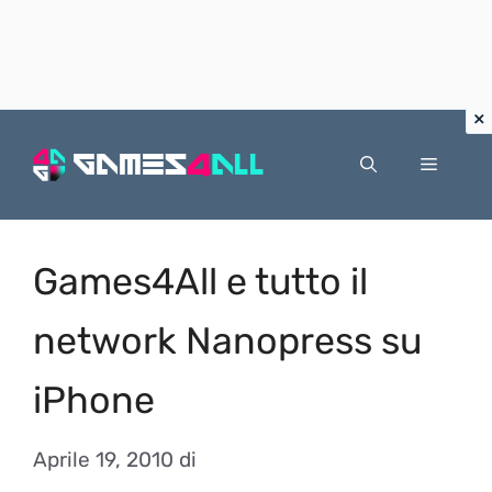
Vai
al
Menu
contenuto
Games4All e tutto il
network Nanopress su
iPhone
Aprile 19, 2010
di