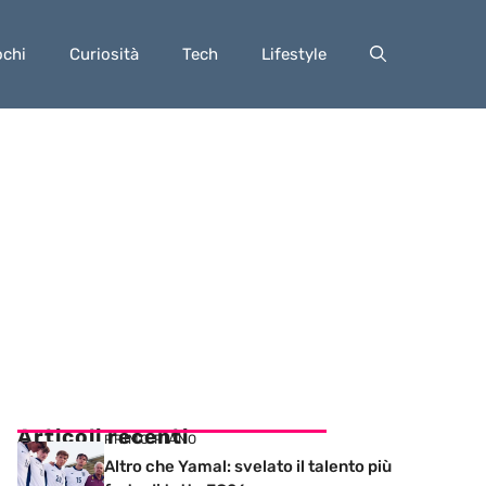
ochi
Curiosità
Tech
Lifestyle
Articoli recenti
PRIMO PIANO
Altro che Yamal: svelato il talento più