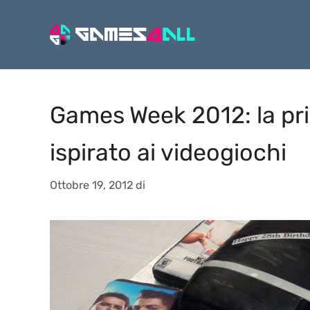
Vai
al
contenuto
Games Week 2012: la pr
ispirato ai videogiochi
Ottobre 19, 2012
di