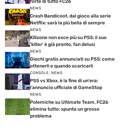
forte di tutto FC26
NEWS
Crash Bandicoot, dal gioco alla serie
Netflix: sarà la più bella di sempre
NEWS
Killzone non esce più su PS5: il suo
‘killer’ è già pronto, fan delusi
NEWS
Giochi gratis annunciati su PS5: come
ottenerli e quando scaricarli
CONSOLE
,
NEWS
PS5 vs Xbox, è la fine di un’era:
l’annuncio ufficiale di GameStop
NEWS
Polemiche su Ultimate Team, FC26
elimina tutto: spunta un grosso
problema