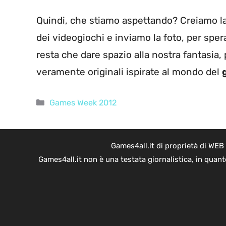
Quindi, che stiamo aspettando? Creiamo la n
dei videogiochi e inviamo la foto, per sperar
resta che dare spazio alla nostra fantasia,
veramente originali ispirate al mondo del
Categorie
Games Week 2012
Games4all.it di proprietà di WEB
Games4all.it non è una testata giornalistica, in quan