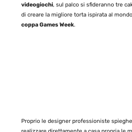
videogiochi
, sul palco si sfideranno tre c
di creare la migliore torta ispirata al mond
coppa Games Week
.
Proprio le designer professioniste spiegher
realizzare direttamente a casa propria le mi