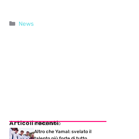
Categorie
News
Articoli recenti
PRIMO PIANO
Altro che Yamal: svelato il
talento più forte di tutto