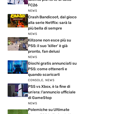
FC26
NEWS
Crash Bandicoot, dal gioco
alla serie Netflix: sarà la
più bella di sempre
NEWS
Killzone non esce più su
PS5: il suo ‘killer’ è già
pronto, fan delusi
NEWS
Giochi gratis annunciati su
PS5: come ottenerli e
quando scaricarli
CONSOLE
,
NEWS
PS5 vs Xbox, è la fine di
un’era: l’annuncio ufficiale
di GameStop
NEWS
Polemiche su Ultimate