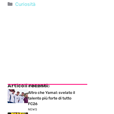
Categorie
Curiosità
Articoli recenti
PRIMO PIANO
Altro che Yamal: svelato il
talento più forte di tutto
FC26
NEWS