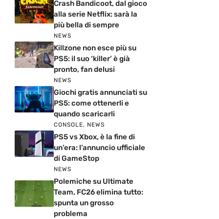
Crash Bandicoot, dal gioco
alla serie Netflix: sarà la
più bella di sempre
NEWS
Killzone non esce più su
PS5: il suo ‘killer’ è già
pronto, fan delusi
NEWS
Giochi gratis annunciati su
PS5: come ottenerli e
quando scaricarli
CONSOLE
,
NEWS
PS5 vs Xbox, è la fine di
un’era: l’annuncio ufficiale
di GameStop
NEWS
Polemiche su Ultimate
Team, FC26 elimina tutto:
spunta un grosso
problema