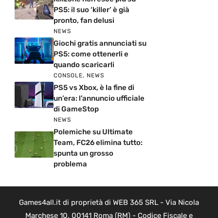
PS5: il suo ‘killer’ è già
pronto, fan delusi
NEWS
Giochi gratis annunciati su
PS5: come ottenerli e
quando scaricarli
CONSOLE
,
NEWS
PS5 vs Xbox, è la fine di
un’era: l’annuncio ufficiale
di GameStop
NEWS
Polemiche su Ultimate
Team, FC26 elimina tutto:
spunta un grosso
problema
Games4all.it di proprietà di WEB 365 SRL - Via Nicola
Marchese 10, 00141 Roma (RM) - Codice Fiscale e