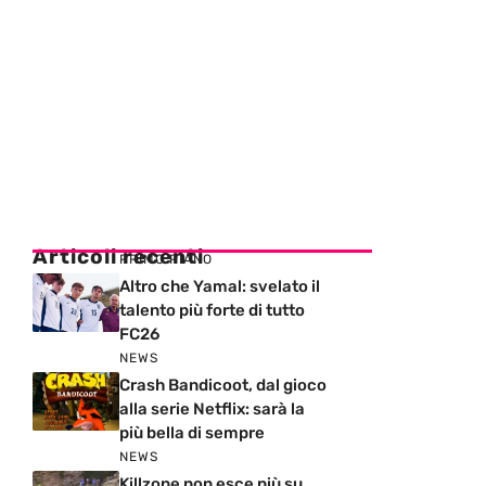
Articoli recenti
PRIMO PIANO
Altro che Yamal: svelato il
talento più forte di tutto
FC26
NEWS
Crash Bandicoot, dal gioco
alla serie Netflix: sarà la
più bella di sempre
NEWS
Killzone non esce più su