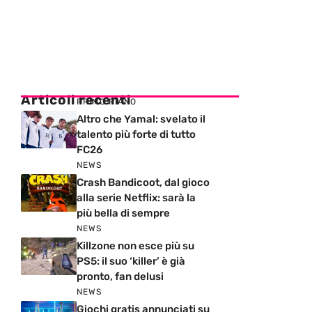
Articoli recenti
PRIMO PIANO
Altro che Yamal: svelato il
talento più forte di tutto
FC26
NEWS
Crash Bandicoot, dal gioco
alla serie Netflix: sarà la
più bella di sempre
NEWS
Killzone non esce più su
PS5: il suo ‘killer’ è già
pronto, fan delusi
NEWS
Giochi gratis annunciati su