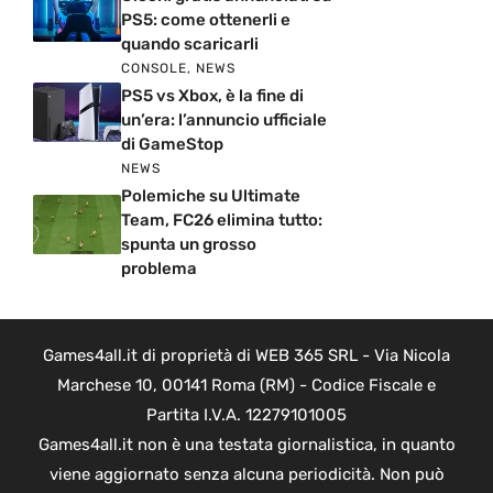
PS5: come ottenerli e
quando scaricarli
CONSOLE
,
NEWS
PS5 vs Xbox, è la fine di
un’era: l’annuncio ufficiale
di GameStop
NEWS
Polemiche su Ultimate
Team, FC26 elimina tutto:
spunta un grosso
problema
Games4all.it di proprietà di WEB 365 SRL - Via Nicola
Marchese 10, 00141 Roma (RM) - Codice Fiscale e
Partita I.V.A. 12279101005
Games4all.it non è una testata giornalistica, in quanto
viene aggiornato senza alcuna periodicità. Non può