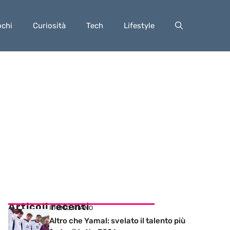
ochi
Curiosità
Tech
Lifestyle
Articoli recenti
PRIMO PIANO
Altro che Yamal: svelato il talento più