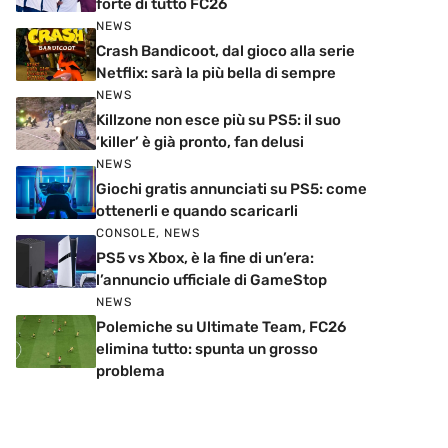
forte di tutto FC26
NEWS
Crash Bandicoot, dal gioco alla serie
Netflix: sarà la più bella di sempre
NEWS
Killzone non esce più su PS5: il suo
‘killer’ è già pronto, fan delusi
NEWS
Giochi gratis annunciati su PS5: come
ottenerli e quando scaricarli
CONSOLE
,
NEWS
PS5 vs Xbox, è la fine di un’era:
l’annuncio ufficiale di GameStop
NEWS
Polemiche su Ultimate Team, FC26
elimina tutto: spunta un grosso
problema