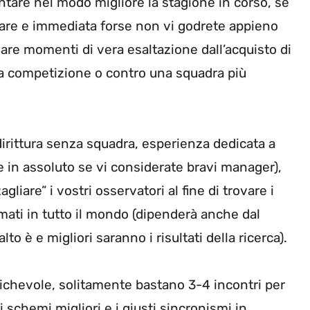
ntare nel modo migliore la stagione in corso, se
lare e immediata forse non vi godrete appieno
are momenti di vera esaltazione dall’acquisto di
una competizione o contro una squadra più
dirittura senza squadra, esperienza dedicata a
 in assoluto se vi considerate bravi manager),
gliare” i vostri osservatori al fine di trovare i
rmati in tutto il mondo (dipenderà anche dal
to è e migliori saranno i risultati della ricerca).
ichevole, solitamente bastano 3-4 incontri per
li schemi migliori e i giusti sincronismi in