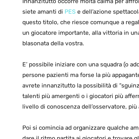
Innanzitutto occorre molta calma per affro
siete amanti di
PES
e dell’azione spettaco
questo titolo, che riesce comunque a regal
un giocatore importante, alla vittoria in 
blasonata della vostra.
E’ possibile iniziare con una squadra (o ad
persone pazienti ma forse la più appagante
avrete innanzitutto la possibilità di “sguinza
talenti più amergenti o i giocatori più affe
livello di conoscenza dell’osservatore, più al
Poi si comincia ad organizzare qualche am
dare il ritmo partita ai giocatori e trovare g