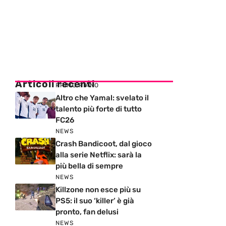
Articoli recenti
PRIMO PIANO
Altro che Yamal: svelato il
talento più forte di tutto
FC26
NEWS
Crash Bandicoot, dal gioco
alla serie Netflix: sarà la
più bella di sempre
NEWS
Killzone non esce più su
PS5: il suo ‘killer’ è già
pronto, fan delusi
NEWS