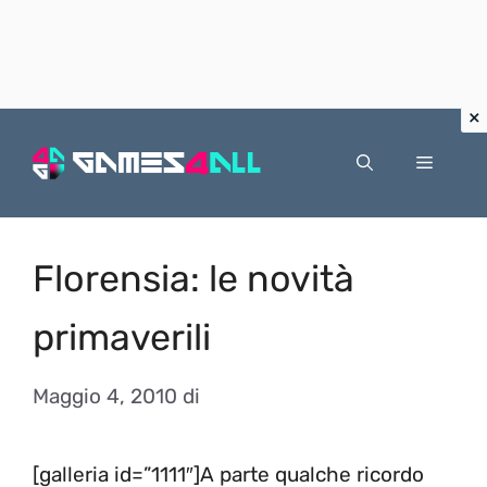
Vai
al
Menu
contenuto
Florensia: le novità
primaverili
Maggio 4, 2010
di
[galleria id=”1111″]A parte qualche ricordo