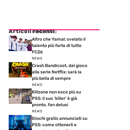
Articoli recenti
PRIMO PIANO
Altro che Yamal: svelato il
talento più forte di tutto
FC26
NEWS
Crash Bandicoot, dal gioco
alla serie Netflix: sarà la
più bella di sempre
NEWS
Killzone non esce più su
PS5: il suo ‘killer’ è già
pronto, fan delusi
NEWS
Giochi gratis annunciati su
PS5: come ottenerli e