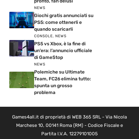
pronto, fan delusi
NEWS
Giochi gratis annunciati su
PS5: come ottenerli e
quando scaricarli
CONSOLE
,
NEWS
PS5 vs Xbox, è la fine di
un’era: l’annuncio ufficiale
di GameStop
NEWS
Polemiche su Ultimate
Team, FC26 elimina tutto:
spunta un grosso
problema
Games4all.it di proprietà di WEB 365 SRL - Via Nicola
Marchese 10, 00141 Roma (RM) - Codice Fiscale e
Partita I.V.A. 12279101005