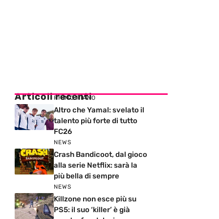
Articoli recenti
PRIMO PIANO
Altro che Yamal: svelato il
talento più forte di tutto
FC26
NEWS
Crash Bandicoot, dal gioco
alla serie Netflix: sarà la
più bella di sempre
NEWS
Killzone non esce più su
PS5: il suo ‘killer’ è già