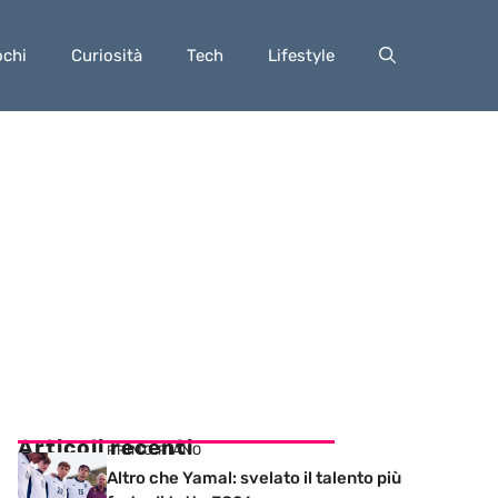
ochi
Curiosità
Tech
Lifestyle
Articoli recenti
PRIMO PIANO
Altro che Yamal: svelato il talento più