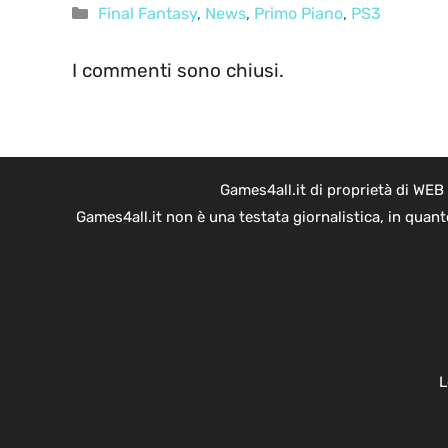
Categorie
Final Fantasy
,
News
,
Primo Piano
,
PS3
I commenti sono chiusi.
Games4all.it di proprietà di WEB
Games4all.it non è una testata giornalistica, in quan
L