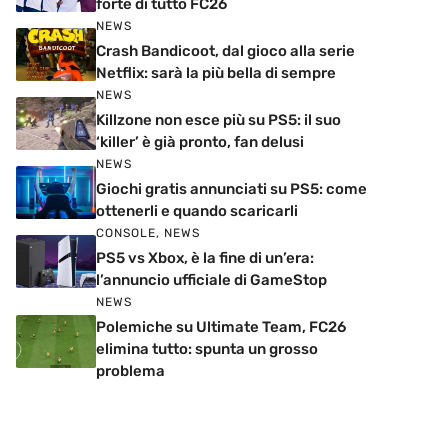
forte di tutto FC26
NEWS
Crash Bandicoot, dal gioco alla serie
Netflix: sarà la più bella di sempre
NEWS
Killzone non esce più su PS5: il suo
‘killer’ è già pronto, fan delusi
NEWS
Giochi gratis annunciati su PS5: come
ottenerli e quando scaricarli
CONSOLE
,
NEWS
PS5 vs Xbox, è la fine di un’era:
l’annuncio ufficiale di GameStop
NEWS
Polemiche su Ultimate Team, FC26
elimina tutto: spunta un grosso
problema