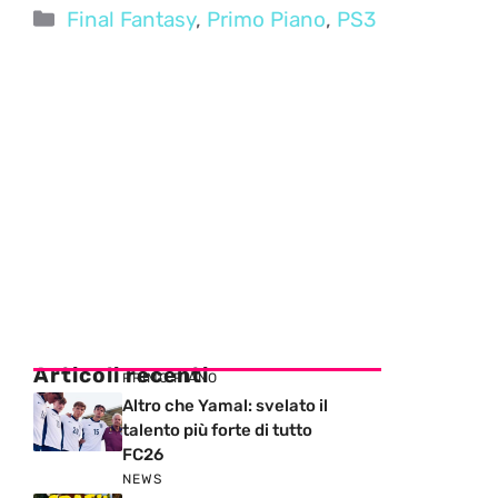
Categorie
Final Fantasy
,
Primo Piano
,
PS3
Articoli recenti
PRIMO PIANO
Altro che Yamal: svelato il
talento più forte di tutto
FC26
NEWS