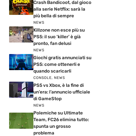
Crash Bandicoot, dal gioco
alla serie Netflix: sarà la
più bella di sempre
NEWS
Killzone non esce più su
PS5: il suo ‘killer’ è già
pronto, fan delusi
NEWS
Giochi gratis annunciati su
PS5: come ottenerli e
quando scaricarli
CONSOLE
,
NEWS
PS5 vs Xbox, è la fine di
un’era: l’annuncio ufficiale
di GameStop
NEWS
Polemiche su Ultimate
Team, FC26 elimina tutto:
spunta un grosso
problema