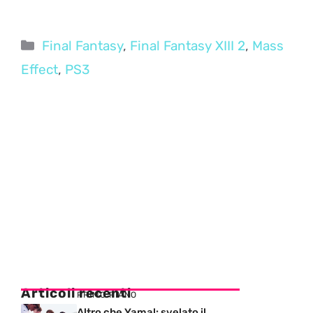
Categorie
Final Fantasy
,
Final Fantasy XIII 2
,
Mass
Effect
,
PS3
Articoli recenti
PRIMO PIANO
Altro che Yamal: svelato il