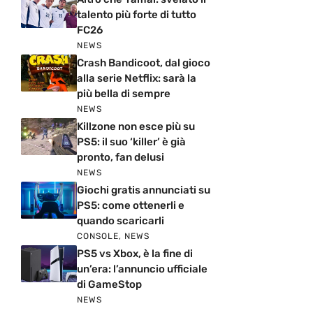
talento più forte di tutto
FC26
NEWS
Crash Bandicoot, dal gioco
alla serie Netflix: sarà la
più bella di sempre
NEWS
Killzone non esce più su
PS5: il suo ‘killer’ è già
pronto, fan delusi
NEWS
Giochi gratis annunciati su
PS5: come ottenerli e
quando scaricarli
CONSOLE
,
NEWS
PS5 vs Xbox, è la fine di
un’era: l’annuncio ufficiale
di GameStop
NEWS