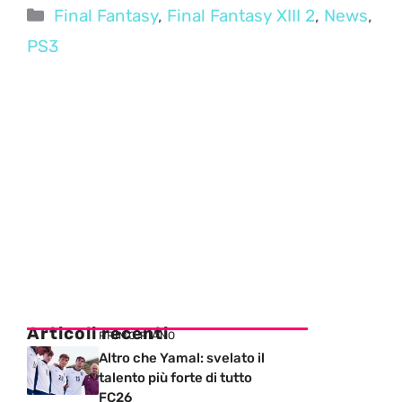
Categorie
Final Fantasy
,
Final Fantasy XIII 2
,
News
,
PS3
Articoli recenti
PRIMO PIANO
Altro che Yamal: svelato il
talento più forte di tutto
FC26