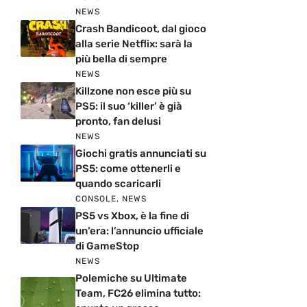
NEWS
Crash Bandicoot, dal gioco
alla serie Netflix: sarà la
più bella di sempre
NEWS
Killzone non esce più su
PS5: il suo ‘killer’ è già
pronto, fan delusi
NEWS
Giochi gratis annunciati su
PS5: come ottenerli e
quando scaricarli
CONSOLE
,
NEWS
PS5 vs Xbox, è la fine di
un’era: l’annuncio ufficiale
di GameStop
NEWS
Polemiche su Ultimate
Team, FC26 elimina tutto: