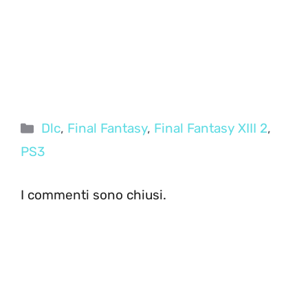
Categorie
Dlc
,
Final Fantasy
,
Final Fantasy XIII 2
,
PS3
I commenti sono chiusi.