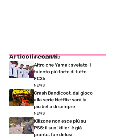
Articoli recenti
PRIMO PIANO
Altro che Yamal: svelato il
talento più forte di tutto
FC26
NEWS
Crash Bandicoot, dal gioco
alla serie Netflix: sarà la
più bella di sempre
NEWS
Killzone non esce più su
PS5: il suo ‘killer’ è già
pronto, fan delusi