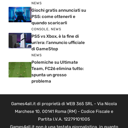
NEWS
Giochi gratis annunciati su
PS5: come ottenerli e
quando scaricarli
CONSOLE
,
NEWS
PS5 vs Xbox, è la fine di
un’era: l’annuncio ufficiale
di GameStop
NEWS
Polemiche su Ultimate
Team, FC26 elimina tutto:
spunta un grosso
problema
Games4all.it di proprietà di WEB 365 SRL - Via Nicola
Marchese 10, 00141 Roma (RM) - Codice Fiscale e
Partita I.V.A. 12279101005
Games4all.it non è una testata giornalistica, in quanto