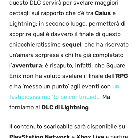
questo DLC servirà per svelare maggiori
dettagli sul rapporto che c’è tra
Caius
e
Lightning; in secondo luogo, permetterà di
scoprire qual è davvero il finale di questo
chiacchieratissimo
sequel
, che ha riservato
un’amara sorpresa a chi ha già completato
l’
avventura
: è risaputo, infatti, che Square
Enix non ha voluto svelare il finale dell’
RPG
e ha ‘messo un punto’ agli eventi con
un
fastidiosissimo ‘to be continued’…
Ma
torniamo al
DLC di Lightning
.
Il contenuto scaricabile sarà disponibile su
PlayStation Network
e
Xbox Live
a partire