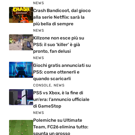
NEWS
Crash Bandicoot, dal gioco
alla serie Netflix: sarà la
più bella di sempre
NEWS
Killzone non esce più su
PS5: il suo ‘killer’ è già
pronto, fan delusi
NEWS
Giochi gratis annunciati su
PS5: come ottenerli e
quando scaricarli
CONSOLE
,
NEWS
PS5 vs Xbox, è la fine di
un’era: l’annuncio ufficiale
di GameStop
NEWS
Polemiche su Ultimate
Team, FC26 elimina tutto:
spunta un grosso