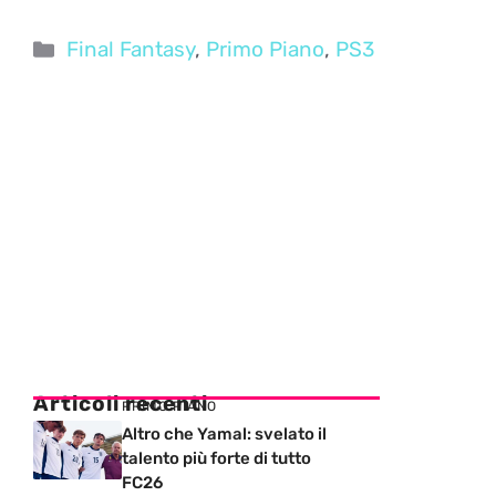
Categorie
Final Fantasy
,
Primo Piano
,
PS3
Articoli recenti
PRIMO PIANO
Altro che Yamal: svelato il
talento più forte di tutto
FC26