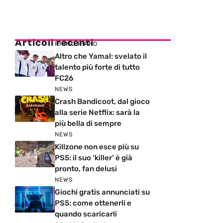
Articoli recenti
PRIMO PIANO
Altro che Yamal: svelato il
talento più forte di tutto
FC26
NEWS
Crash Bandicoot, dal gioco
alla serie Netflix: sarà la
più bella di sempre
NEWS
Killzone non esce più su
PS5: il suo ‘killer’ è già
pronto, fan delusi
NEWS
Giochi gratis annunciati su
PS5: come ottenerli e
quando scaricarli