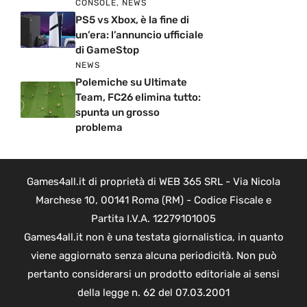
CONSOLE
,
NEWS
PS5 vs Xbox, è la fine di
un’era: l’annuncio ufficiale
di GameStop
NEWS
Polemiche su Ultimate
Team, FC26 elimina tutto:
spunta un grosso
problema
Games4all.it di proprietà di WEB 365 SRL - Via Nicola
Marchese 10, 00141 Roma (RM) - Codice Fiscale e
Partita I.V.A. 12279101005
Games4all.it non è una testata giornalistica, in quanto
viene aggiornato senza alcuna periodicità. Non può
pertanto considerarsi un prodotto editoriale ai sensi
della legge n. 62 del 07.03.2001