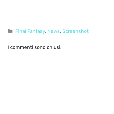
Categorie
Final Fantasy
,
News
,
Screenshot
I commenti sono chiusi.