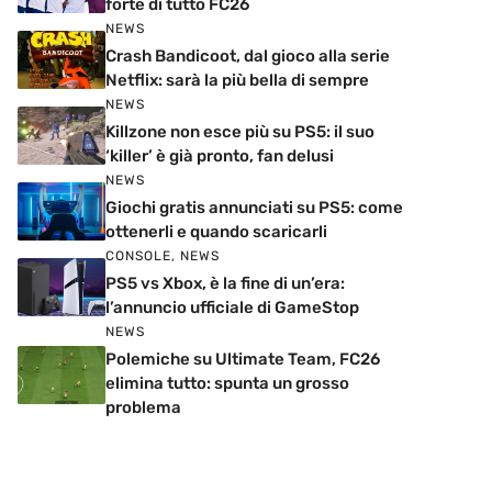
forte di tutto FC26
NEWS
Crash Bandicoot, dal gioco alla serie
Netflix: sarà la più bella di sempre
NEWS
Killzone non esce più su PS5: il suo
‘killer’ è già pronto, fan delusi
NEWS
Giochi gratis annunciati su PS5: come
ottenerli e quando scaricarli
CONSOLE
,
NEWS
PS5 vs Xbox, è la fine di un’era:
l’annuncio ufficiale di GameStop
NEWS
Polemiche su Ultimate Team, FC26
elimina tutto: spunta un grosso
problema