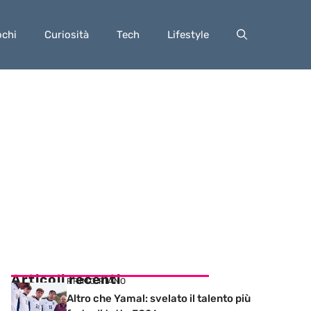
ochi
Curiosità
Tech
Lifestyle
Articoli recenti
PRIMO PIANO
Altro che Yamal: svelato il talento più